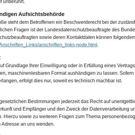
f unberührt.
ändigen Aufsichtsbehörde
töße steht dem Betroffenen ein Beschwerderecht bei der zustän
tlichen Fragen ist der Landesdatenschutzbeauftragte des Bun
enschutzbeauftragten sowie deren Kontaktdaten können folgend
Anschriften_Links/anschriften_links-node.html
.
t
f Grundlage Ihrer Einwilligung oder in Erfüllung eines Vertrags 
gen, maschinenlesbaren Format aushändigen zu lassen. Sofern 
langen, erfolgt dies nur, soweit es technisch machbar ist.
esetzlichen Bestimmungen jederzeit das Recht auf unentgeltlic
unft und Empfänger und den Zweck der Datenverarbeitung und 
n. Hierzu sowie zu weiteren Fragen zum Thema personenbezoge
 Adresse an uns wenden.